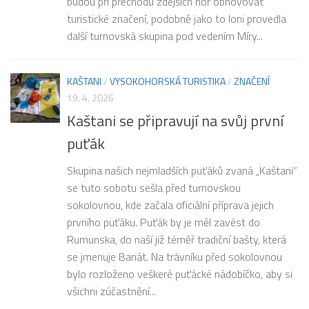
budou při přechodu zdejších hor obnovovat
turistické značení, podobně jako to loni provedla
další turnovská skupina pod vedením Míry...
KAŠTANI
/
VYSOKOHORSKÁ TURISTIKA
/
ZNAČENÍ
19. 4. 2026
Kaštani se připravují na svůj první
puťák
Skupina našich nejmladších puťáků zvaná „Kaštani“
se tuto sobotu sešla před turnovskou
sokolovnou, kde začala oficiální příprava jejich
prvního puťáku. Puťák by je měl zavést do
Rumunska, do naší již téměř tradiční bašty, která
se jmenuje Banát. Na trávníku před sokolovnou
bylo rozloženo veškeré puťácké nádobíčko, aby si
všichni zúčastnění...