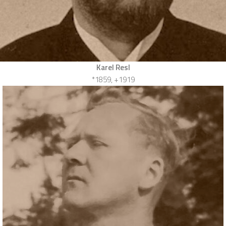
Karel Resl
*1859, +1919