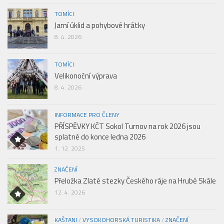
TOMÍCI
Jarní úklid a pohybové hrátky
8. 4. 2026
TOMÍCI
Velikonoční výprava
8. 4. 2026
INFORMACE PRO ČLENY
PŘÍSPĚVKY KČT Sokol Turnov na rok 2026 jsou
splatné do konce ledna 2026
1. 12. 2025
ZNAČENÍ
Přeložka Zlaté stezky Českého ráje na Hrubé Skále
12. 4. 2026
KAŠTANI
/
VYSOKOHORSKÁ TURISTIKA
/
ZNAČENÍ