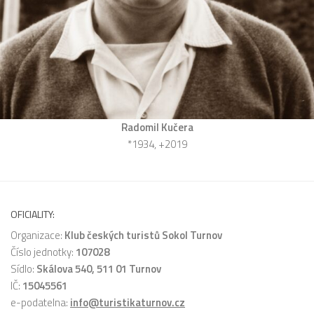
Radomil Kučera
*1934, +2019
OFICIALITY:
Organizace:
Klub českých turistů Sokol Turnov
Číslo jednotky:
107028
Sídlo:
Skálova 540, 511 01 Turnov
IČ:
15045561
e-podatelna:
info@turistikaturnov.cz