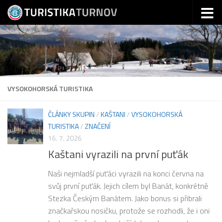
Skip to content
VYSOKOHORSKÁ TURISTIKA
ČLÁNKY SKUPIN
/
KAŠTANI
/
VYSOKOHORSKÁ
TURISTIKA
/
ZNAČENÍ
16. 7. 2026
Kaštani vyrazili na první puťák
Naši nejmladší puťáci vyrazili na konci června na
svůj první puťák. Jejich cílem byl Banát, konkrétně
Stezka Českým Banátem. Jako bonus si přibrali
značkařskou nosičku, protože se rozhodli, že i oni