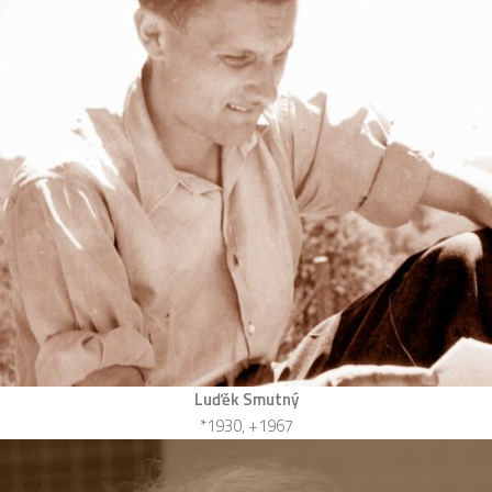
Luďěk Smutný
*1930, +1967