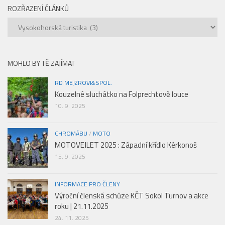
ROZŘAZENÍ ČLÁNKŮ
Rozřazení
článků
MOHLO BY TĚ ZAJÍMAT
RD MEJZROVI&SPOL.
Kouzelné sluchátko na Folprechtově louce
10. 9. 2025
CHROMÁBU
/
MOTO
MOTOVEJLET 2025 : Západní křídlo Kérkonoš
15. 9. 2025
INFORMACE PRO ČLENY
Výroční členská schůze KČT Sokol Turnov a akce
roku | 21.11.2025
24. 11. 2025