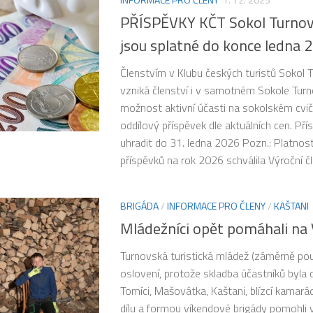
PŘÍSPĚVKY KČT Sokol Turnov
jsou splatné do konce ledna 
Členstvím v Klubu českých turistů Sokol 
vzniká členství i v samotném Sokole Turnov
možnost aktivní účasti na sokolském cviče
oddílový příspěvek dle aktuálních cen. Př
uhradit do 31. ledna 2026 Pozn.: Platnos
příspěvků na rok 2026 schválila Výroční čl
BRIGÁDA
/
INFORMACE PRO ČLENY
/
KAŠTANI
Mládežníci opět pomáhali na
Turnovská turistická mládež (záměrně po
oslovení, protože skladba účastníků byla
Tomíci, Mašovátka, Kaštani, blízcí kamarádi)
dílu a formou víkendové brigády pomohli vy