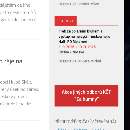
Organizuje: Vrabec Milan
dějištěm dalšího
Naši nejmladší puťáci vyrazili na konci června n
es sto deset tomíků
Stezka Českým Banátem. Jako bonus si přibrali 
agneti zde společně
budou při přechodu zdejších hor obnovovat turi
1. 9. 2026
turnovská skupina pod vedením Míry...
Trek za polárním kruhem a
výstup na nejvyšší finskou horu
Halti RD Mejzrovi
1. 9. 2026
-
13. 9. 2026
Finsko - Norsko
o ráje na
Organizuje: Kučera Michal
 obci Hrubá Skála,
avřený úsek od zámku
Akce jiných odborů KČT
veškerý provoz.
"Za humny"
ně přeložena dle
PŘEDPOVĚĎ POČASÍ V ČESKÉM RÁJI