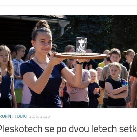
Previous
Next
KUPIN
/
TOMÍCI
20. 6. 2026
leskotech se po dvou letech setk