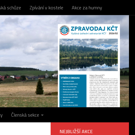
nská schůze
Zpívání v kostele
Akce za humny
ty
Členská sekce
NEJBLIŽŠÍ AKCE