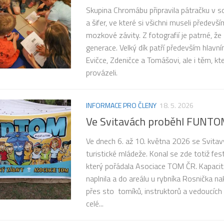
Skupina Chromábu připravila pátračku v sok
a šifer, ve které si všichni museli předev
mozkové závity. Z fotografií je patrné, že
generace. Velký dík patří především hlav
Evičce, Zdeničce a Tomášovi, ale i těm, kt
provázeli.
INFORMACE PRO ČLENY
18. 5. 2026
Ve Svitavách proběhl FUNT
Ve dnech 6. až 10. května 2026 se Svitav
turistické mládeže. Konal se zde totiž fe
který pořádala Asociace TOM ČR. Kapacit
naplnila a do areálu u rybníka Rosnička n
přes sto tomíků, instruktorů a vedoucích 
celé...