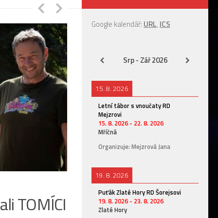
Google kalendář:
URL
,
ICS
Srp - Zář 2026
15. 8. 2026
Letní tábor s vnoučaty RD
Mejzrovi
15. 8. 2026
-
22. 8. 2026
Mříčná
Organizuje: Mejzrová Jana
19. 8. 2026
ČLÁNKY SKUPIN
/
KAŠTANI
/
VYSOKOHORSKÁ TURIS
Puťák Zlaté Hory RD Šorejsovi
ali TOMÍCI
Kaštani vyrazili na prvn
19. 8. 2026
-
23. 8. 2026
Zlaté Hory