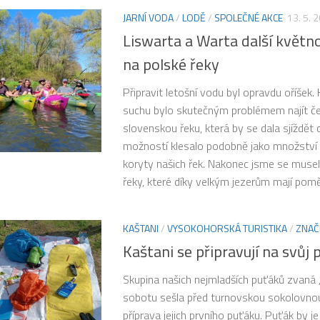
JARNÍ VODA
/
LODĚ
/
SPOLEČNÉ AKCE
13. 5. 
Liswarta a Warta další květn
na polské řeky
Připravit letošní vodu byl opravdu oříšek. 
suchu bylo skutečným problémem najít č
slovenskou řeku, která by se dala sjíždět 
možností klesalo podobně jako množství 
koryty našich řek. Nakonec jsme se musel
řeky, které díky velkým jezerům mají pomě
KAŠTANI
/
VYSOKOHORSKÁ TURISTIKA
/
ZNAČ
Kaštani se připravují na svůj 
Skupina našich nejmladších puťáků zvaná 
sobotu sešla před turnovskou sokolovnou, 
příprava jejich prvního puťáku. Puťák by j