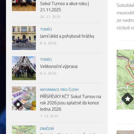
Sokol Turnov a akce roku |
června na svůj první puťák. Jejich cílem byl Banát, konkrétně
Sokolské
21.11.2025
řibrali značkařskou nosičku, protože se rozhodli, že i oni
mezioddí
24. 11. 2025
vat turistické značení, podobně jako to loni provedla další
ze sedmi
strávili 
TOMÍCI
Jarní úklid a pohybové hrátky
8. 4. 2026
TOMÍCI
Velikonoční výprava
8. 4. 2026
INFORMACE PRO ČLENY
PŘÍSPĚVKY KČT Sokol Turnov na
rok 2026 jsou splatné do konce
ledna 2026
1. 12. 2025
ZNAČENÍ