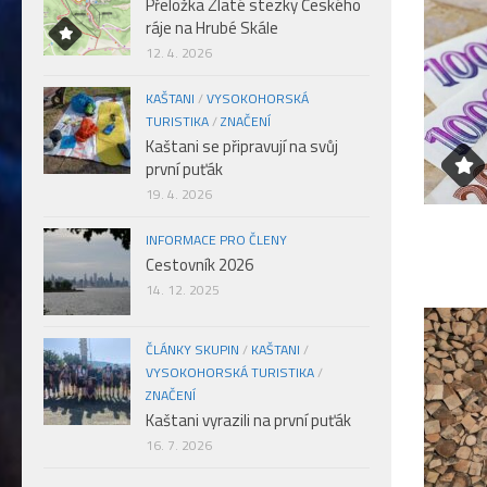
Přeložka Zlaté stezky Českého
ráje na Hrubé Skále
12. 4. 2026
KAŠTANI
/
VYSOKOHORSKÁ
TURISTIKA
/
ZNAČENÍ
Kaštani se připravují na svůj
první puťák
19. 4. 2026
INFORMACE PRO ČLENY
Cestovník 2026
14. 12. 2025
ČLÁNKY SKUPIN
/
KAŠTANI
/
VYSOKOHORSKÁ TURISTIKA
/
ZNAČENÍ
Kaštani vyrazili na první puťák
16. 7. 2026