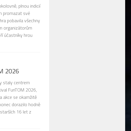
olovně, plnou indicií
ším promazat své
 hra pobavila všechny
ním organizátorům
eří účastníky hrou
OM 2026
y staly centrem
stival FunTOM 2026,
a akce se okamžitě
akonec dorazilo hodně
starších 16 let z