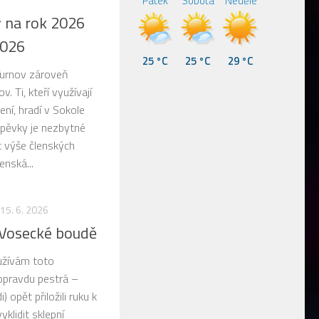
Pátek
Sobota
Neděle
 na rok 2026
2026
25 °C
25 °C
29 °C
Turnov zároveň
. Ti, kteří využívají
ní, hradí v Sokole
íspěvky je nezbytné
t výše členských
enská...
15. 6. 2026
 Vosecké boudě
užívám toto
 opravdu pestrá –
 opět přiložili ruku k
klidit sklepní