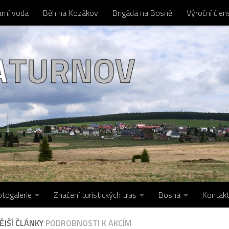
arní voda
Běh na Kozákov
Brigáda na Bosně
Výroční čle
otogalerie
Značení turistických tras
Bosna
Kontak
ĚJŠÍ ČLÁNKY
PODROBNOSTI K AKCÍM