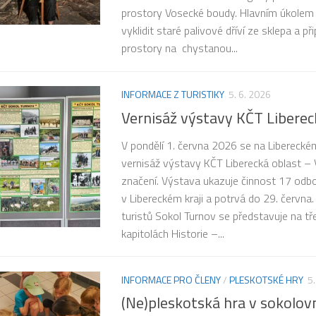
prostory Vosecké boudy. Hlavním úkolem
vyklidit staré palivové dříví ze sklepa a při
prostory na chystanou...
INFORMACE Z TURISTIKY
5. 6. 2026
Vernisáž výstavy KČT Liberec
V pondělí 1. června 2026 se na Libereckém
vernisáž výstavy KČT Liberecká oblast – Ví
značení. Výstava ukazuje činnost 17 odb
v Libereckém kraji a potrvá do 29. června
turistů Sokol Turnov se představuje na tř
kapitolách Historie –...
INFORMACE PRO ČLENY
/
PLESKOTSKÉ HRY
5.
(Ne)pleskotská hra v sokolov