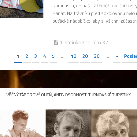
Rumunska, do naší již téměř tradiční bašty
Banát. Na trávníku před sokolovnou bylo
puťácké nádobíčko, aby si všichni zúčastně
1. stránka z celkem 32
1
2
3
4
5
...
10
20
30
...
»
Posle
VĚČNÝ TÁBOROVÝ OHEŇ, ANEB OSOBNOSTI TURNOVSKÉ TURISTIKY