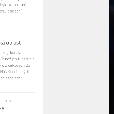
 bylo kompletně
pravit sklepní
ká oblast
 kraji konala
c než jen turistika a
orů z celkových 23
. Náš Klub českých
ech panelech v
 6. 2026
ně