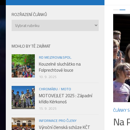
ROZŘAZENÍ ČLÁNKŮ
Rozřazení
článků
MOHLO BY TĚ ZAJÍMAT
RD MEJZROVI&SPOL.
Kouzelné sluchátko na
Folprechtově louce
10. 9. 2025
CHROMÁBU
/
MOTO
MOTOVEJLET 2025 : Západní
křídlo Kérkonoš
15. 9. 2025
Á TURISTIKA
/
ZNAČENÍ
16. 7. 2026
ČLÁNKY S
 první puťák
Na P
INFORMACE PRO ČLENY
Výroční členská schůze KČT