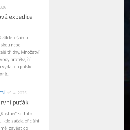
2026
ová expedice
Kvůli letošnímu
eskou nebo
celé tři dny. Množství
vody protékající
i vydat na polské
rně...
ENÍ
19. 4. 2026
první puťák
„Kaštani“ se tuto
kde začala oficiální
e měl zavést do