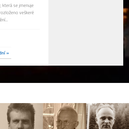
, která se jmenuje
 rozloženo veškeré
ní...
dní »