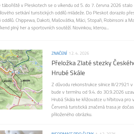
 tábořiště v Pleskotech se o víkendu od 5. do 7. června 2026 stalo 
lového setkání turistických oddílů mládeže. Do Pleskot dorazilo př
 oddílů. Chippewa, Dakoti, Mašovátka, Máci, Stopaři, Robinsoni a M
víkend plný her a sportovních soutěží. Novinkou, kterou...
ZNAČENÍ
12. 4. 2026
Přeložka Zlaté stezky Českéh
Hrubé Skále
Z důvodu rekonstrukce silnice III/27921 v
bude v termínu od 9.4. do 30.9.2026 uz
Hrubá Skála ke křižovatce u hřbitova pro 
Červená turistická značená trasa je dočas
přiloženého obrázku.
INFORMACE PRO ČLENY
1. 12. 2025