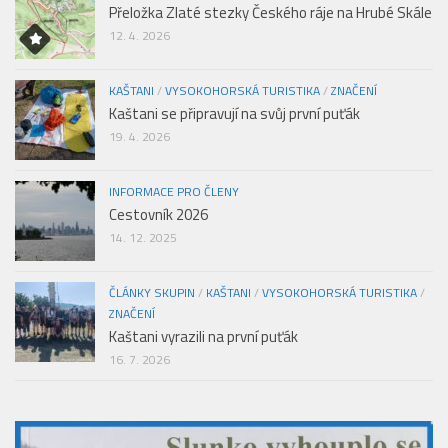
Přeložka Zlaté stezky Českého ráje na Hrubé Skále
12. 4. 2026
KAŠTANI
/
VYSOKOHORSKÁ TURISTIKA
/
ZNAČENÍ
Kaštani se připravují na svůj první puťák
19. 4. 2026
INFORMACE PRO ČLENY
Cestovník 2026
14. 12. 2025
ČLÁNKY SKUPIN
/
KAŠTANI
/
VYSOKOHORSKÁ TURISTIKA
/
ZNAČENÍ
Kaštani vyrazili na první puťák
16. 7. 2026