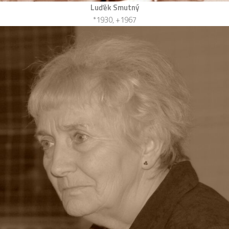
Luďěk Smutný
*1930, +1967