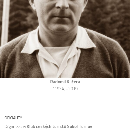
Radomil Kučera
*1934, +2019
OFICIALITY:
Organizace:
Klub českých turistů Sokol Turnov