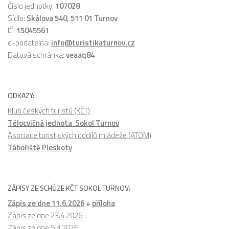
Číslo jednotky:
107028
Sídlo:
Skálova 540, 511 01 Turnov
IČ:
15045561
e-podatelna:
info@turistikaturnov.cz
Datová schránka:
veaaq84
ODKAZY:
Klub českých turistů (KČT)
Tělocvičná jednota Sokol Turnov
Asociace turistických oddílů mládeže (ATOM)
Tábořiště Pleskoty
ZÁPISY ZE SCHŮZE KČT SOKOL TURNOV:
Zápis ze dne 11.6.2026
+
příloha
Zápis ze dne 23.4.2026
Zápis ze dne 5.3.2026