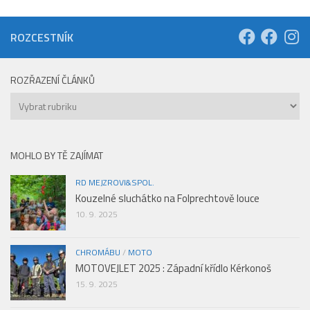
ROZCESTNÍK
ROZŘAZENÍ ČLÁNKŮ
Rozřazení
článků
MOHLO BY TĚ ZAJÍMAT
RD MEJZROVI&SPOL.
Kouzelné sluchátko na Folprechtově louce
10. 9. 2025
CHROMÁBU
/
MOTO
MOTOVEJLET 2025 : Západní křídlo Kérkonoš
15. 9. 2025