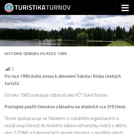
Skip to content
HISTORIE ODBORU PO ROCE 1989
0
Po roce 1990 došlo znovu k obnovení Sokola i Klubu českých
turistů.
Od roku 1992 vystupuje odbor již jako KČT Sokol Turnov.
Postupně posílil členskou základnu na dnešních cca 310 členů.
Těsně spolupracuje se Sokolem i s ostatními organizacemi a
rozvíjí svoji činnost do širokého záběru od turistiky rodičů s dětmi,
přes 5 TOMů a 6 generačních skupin členstva, s použitím všech