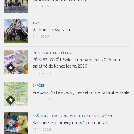
8. 4. 2026
TOMÍCI
Velikonoční výprava
8. 4. 2026
INFORMACE PRO ČLENY
PŘÍSPĚVKY KČT Sokol Turnov na rok 2026 jsou
splatné do konce ledna 2026
1. 12. 2025
ZNAČENÍ
Přeložka Zlaté stezky Českého ráje na Hrubé Skále
12. 4. 2026
KAŠTANI
/
VYSOKOHORSKÁ TURISTIKA
/
ZNAČENÍ
Kaštani se připravují na svůj první puťák
19. 4. 2026