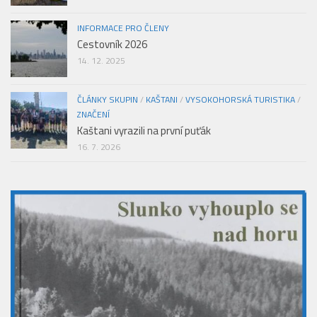
INFORMACE PRO ČLENY
Cestovník 2026
14. 12. 2025
ČLÁNKY SKUPIN
/
KAŠTANI
/
VYSOKOHORSKÁ TURISTIKA
/
ZNAČENÍ
Kaštani vyrazili na první puťák
16. 7. 2026