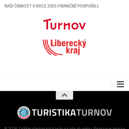
NAŠI ČINNOST V ROCE 2025 FINANČNĚ PODPOŘILI:
© 2026. Držitel vlastnických práv na obsah webu. Realizace: Honza