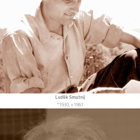
Luďěk Smutný
*1930, +1967