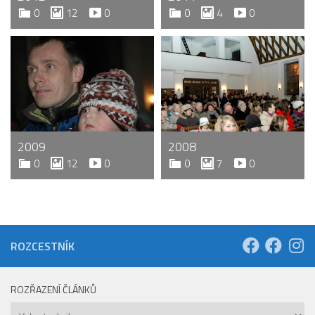
0
12
0
0
4
0
2009
2008
0
12
0
0
7
0
ROZCESTNÍK
ROZŘAZENÍ ČLÁNKŮ
Rozřazení