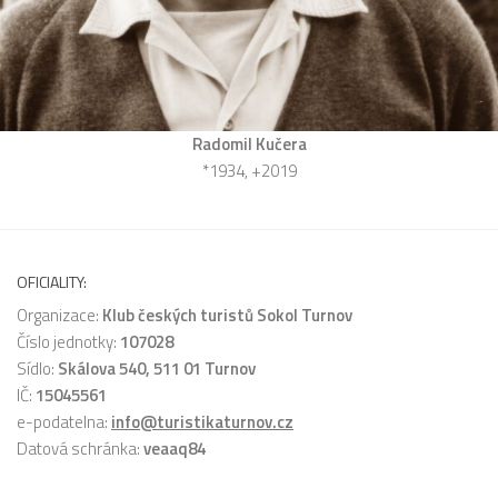
Radomil Kučera
*1934, +2019
OFICIALITY:
Organizace:
Klub českých turistů Sokol Turnov
Číslo jednotky:
107028
Sídlo:
Skálova 540, 511 01 Turnov
IČ:
15045561
e-podatelna:
info@turistikaturnov.cz
Datová schránka:
veaaq84