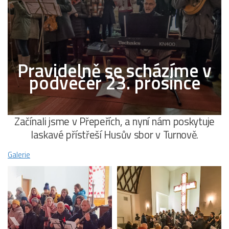
Pravidelně se scházíme v
podvečer 23. prosince
Začínali jsme v Přepeřích, a nyní nám poskytuje
laskavé přístřeší Husův sbor v Turnově.
Galerie