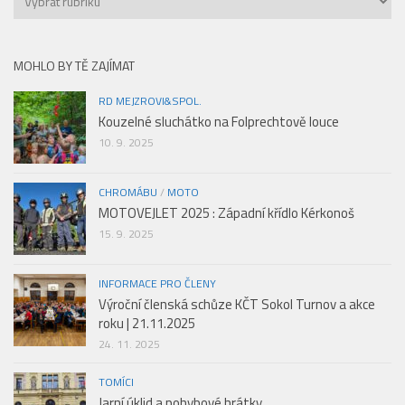
článků
MOHLO BY TĚ ZAJÍMAT
RD MEJZROVI&SPOL.
Kouzelné sluchátko na Folprechtově louce
10. 9. 2025
CHROMÁBU
/
MOTO
MOTOVEJLET 2025 : Západní křídlo Kérkonoš
15. 9. 2025
INFORMACE PRO ČLENY
Výroční členská schůze KČT Sokol Turnov a akce
roku | 21.11.2025
24. 11. 2025
TOMÍCI
Jarní úklid a pohybové hrátky