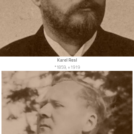
Karel Resl
*1859, +1919