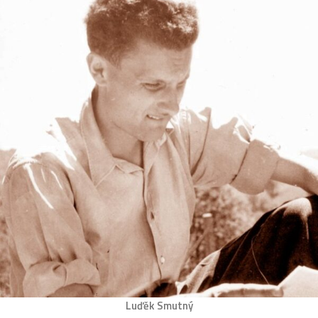
Luďěk Smutný