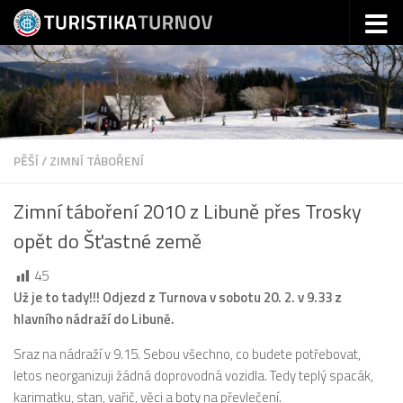
Skip to content
PĚŠÍ
/
ZIMNÍ TÁBOŘENÍ
Zimní táboření 2010 z Libuně přes Trosky
opět do Šťastné země
45
Už je to tady!!! Odjezd z Turnova v sobotu 20. 2. v 9.33 z
hlavního nádraží do Libuně.
Sraz na nádraží v 9.15. Sebou všechno, co budete potřebovat,
letos neorganizuji žádná doprovodná vozidla. Tedy teplý spacák,
karimatku, stan, vařič, věci a boty na převlečení.