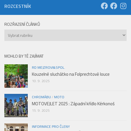
ROZCESTNÍK
ROZŘAZENÍ ČLÁNKŮ
Rozřazení
článků
MOHLO BY TĚ ZAJÍMAT
RD MEJZROVI&SPOL.
Kouzelné sluchátko na Folprechtově louce
10. 9. 2025
CHROMÁBU
/
MOTO
MOTOVEJLET 2025 : Západní křídlo Kérkonoš
15. 9. 2025
INFORMACE PRO ČLENY