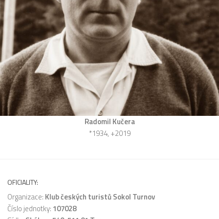
Radomil Kučera
*1934, +2019
OFICIALITY:
Organizace:
Klub českých turistů Sokol Turnov
Číslo jednotky:
107028