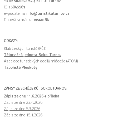
Sídlo:
Skálova 540, 511 01 Turnov
IČ:
15045561
e-podatelna:
info@turistikaturnov.cz
Datová schránka:
veaaq84
ODKAZY:
Klub českých turistů (KČT)
Tělocvičná jednota Sokol Turnov
Asociace turistických oddílů mládeže (ATOM)
Tábořiště Pleskoty
ZÁPISY ZE SCHŮZE KČT SOKOL TURNOV:
Zápis ze dne 11.6.2026
+
příloha
Zápis ze dne 23.4.2026
Zápis ze dne 5.3.2026
Zápis ze dne 15.1.2026