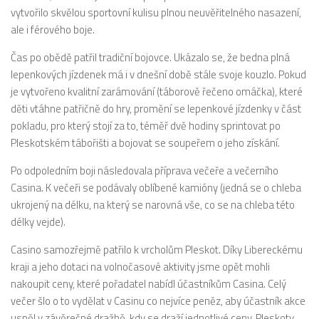
vytvořilo skvělou sportovní kulisu plnou neuvěřitelného nasazení,
ale i férového boje.
Čas po obědě patřil tradiční bojovce. Ukázalo se, že bedna plná
lepenkových jízdenek má i v dnešní době stále svoje kouzlo. Pokud
je vytvořeno kvalitní zarámování (táborově řečeno omáčka), které
děti vtáhne patřičně do hry, promění se lepenkové jízdenky v část
pokladu, pro který stojí za to, téměř dvě hodiny sprintovat po
Pleskotském tábořišti a bojovat se soupeřem o jeho získání.
Po odpoledním boji následovala příprava večeře a večerního
Casina. K večeři se podávaly oblíbené kamióny (jedná se o chleba
ukrojený na délku, na který se narovná vše, co se na chleba této
délky vejde).
Casino samozřejmě patřilo k vrcholům Pleskot. Díky Libereckému
kraji a jeho dotaci na volnočasové aktivity jsme opět mohli
nakoupit ceny, které pořadatel nabídl účastníkům Casina. Celý
večer šlo o to vydělat v Casinu co nejvíce peněz, aby účastník akce
uspěl v závěrečné dražbě, kdy se draží jednotlivé ceny. Pleskoty