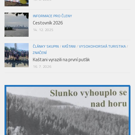
INFORMACE PRO ČLENY
Cestovník 2026
14. 12. 2025
ČLÁNKY SKUPIN
/
KAŠTANI
/
VYSOKOHORSKÁ TURISTIKA
/
ZNAČENÍ
Kaštani vyrazili na první puťák
16. 7. 2026