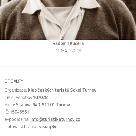
Radomil Kučera
*1934, +2019
OFICIALITY:
Organizace:
Klub českých turistů Sokol Turnov
Číslo jednotky:
107028
Sídlo:
Skálova 540, 511 01 Turnov
IČ:
15045561
e-podatelna:
info@turistikaturnov.cz
Datová schránka:
veaaq84