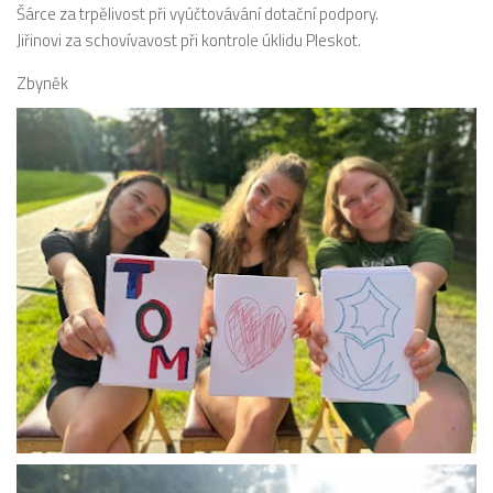
Šárce za trpělivost při vyúčtovávání dotační podpory.
Jiřinovi za schovívavost při kontrole úklidu Pleskot.
Zbyněk