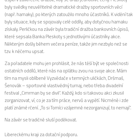
byly svědky neuvěřitelně dramatické dražby sportovních věcí
(např. hamaky), po kterých zatoužilo mnoho účastníků. K vidění tak
byly situace, kdy se spojovaly celé oddíly, aby dotyčnou hamaku
získaly. Perličkou na závěr byla tradiční dražba bankovních úpisů,
které sepsala Banka Pleskoty s jednotlivými účastníky akce.
Některým došly během večera peníze, takže jim nezbylo než se
tzv. k něčemu upsat.
Za pořadatele mohu jen prohlásit, že nás těší být ve společnosti
ostatních oddílů, které nás na oplátku zvou na svoje akce. Mám
tím na mysli oblíbené Vyzvědače v temných uličkách, Dršmaš,
Šenovák – sportovně vlastivědný turnaj, nebo třeba divadelní
festival „Cimrman by se divil“. Každý, kdo si takovou akci zkusil
zorganizovat, ví, co je za tím práce, nervů a vypětí. Nicméně i zde
platí známé rčení. „To si Tomíci vzájemně nezorganizují, to nemají“.
Na závěr se tradičně sluší poděkovat.
Libereckému kraji za dotační podporu.