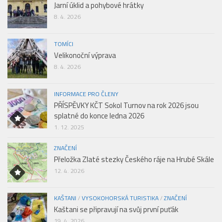
Jarní úklid a pohybové hrátky
8. 4. 2026
TOMÍCI
Velikonoční výprava
8. 4. 2026
INFORMACE PRO ČLENY
PŘÍSPĚVKY KČT Sokol Turnov na rok 2026 jsou
splatné do konce ledna 2026
1. 12. 2025
ZNAČENÍ
Přeložka Zlaté stezky Českého ráje na Hrubé Skále
12. 4. 2026
KAŠTANI
/
VYSOKOHORSKÁ TURISTIKA
/
ZNAČENÍ
Kaštani se připravují na svůj první puťák
19. 4. 2026