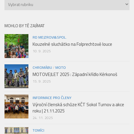
Rozřazení
článků
MOHLO BY TĚ ZAJÍMAT
RD MEJZROVI&SPOL.
Kouzelné sluchátko na Folprechtově louce
10. 9. 2025
CHROMÁBU
/
MOTO
MOTOVEJLET 2025 : Západní křídlo Kérkonoš
15. 9. 2025
INFORMACE PRO ČLENY
Výroční členská schůze KČT Sokol Turnov a akce
roku | 21.11.2025
24. 11. 2025
TOMÍCI