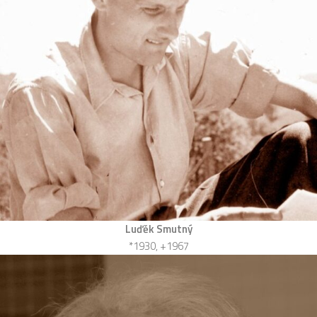
Luďěk Smutný
*1930, +1967