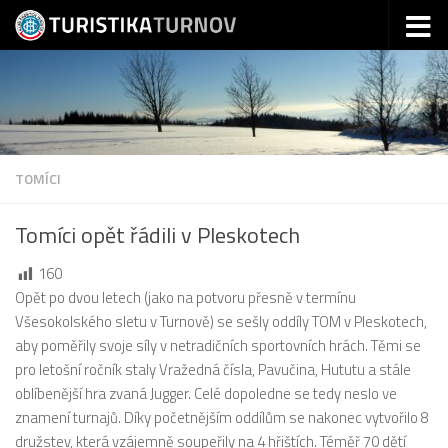
Skip to content
TOMÍCI
Tomíci opět řádili v Pleskotech
160
Opět po dvou letech (jako na potvoru přesně v termínu
Všesokolského sletu v Turnově) se sešly oddíly TOM v Pleskotech,
aby poměřily svoje síly v netradičních sportovních hrách. Těmi se
pro letošní ročník staly Vražedná čísla, Pavučina, Hututu a stále
oblíbenější hra zvaná Jugger. Celé dopoledne se tedy neslo ve
znamení turnajů. Díky početnějším oddílům se nakonec vytvořilo 8
družstev, která vzájemně soupeřily na 4 hřištích. Téměř 70 dětí