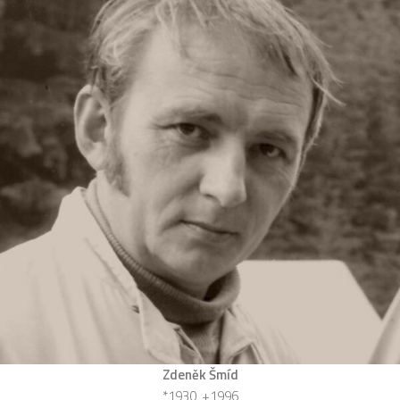
Zdeněk Šmíd
*1930, +1996