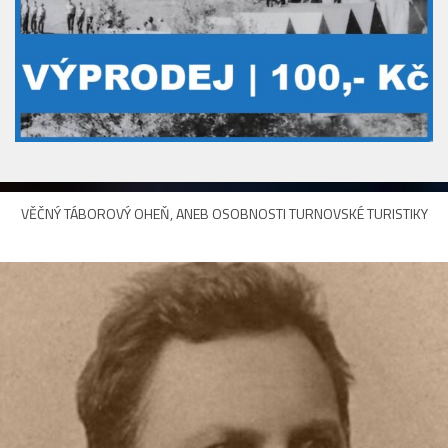
VĚČNÝ TÁBOROVÝ OHEŇ, ANEB OSOBNOSTI TURNOVSKÉ TURISTIKY