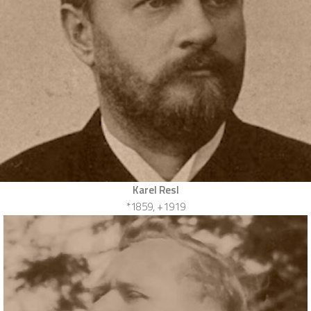
Karel Resl
*1859, +1919