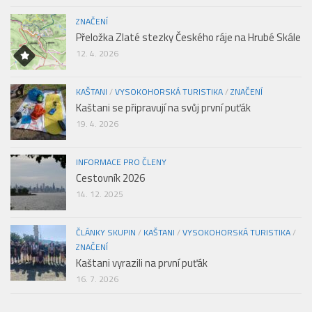
ZNAČENÍ
Přeložka Zlaté stezky Českého ráje na Hrubé Skále
12. 4. 2026
KAŠTANI
/
VYSOKOHORSKÁ TURISTIKA
/
ZNAČENÍ
Kaštani se připravují na svůj první puťák
19. 4. 2026
INFORMACE PRO ČLENY
Cestovník 2026
14. 12. 2025
ČLÁNKY SKUPIN
/
KAŠTANI
/
VYSOKOHORSKÁ TURISTIKA
/
ZNAČENÍ
Kaštani vyrazili na první puťák
16. 7. 2026