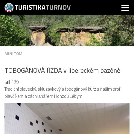
Skip to content
MINITOM
TOBOGÁNOVÁ JÍZDA v libereckém bazéně
189
Tradiční plavecký, skluzavkový a tobogánový kurz s naším profi
plavčíkem a záchranářem Honzou Lébym.