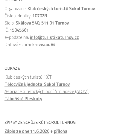
Organizace:
Klub českých turistů Sokol Turnov
Číslo jednotky:
107028
Sídlo:
Skálova 540, 511 01 Turnov
IČ:
15045561
e-podatelna:
info@turistikaturnov.cz
Datová schránka:
veaaq84
ODKAZY:
Klub českých turistů (KČT)
Tělocvičná jednota Sokol Turnov
Asociace turistických oddílů mládeže (ATOM)
Tábořiště Pleskoty
ZÁPISY ZE SCHŮZE KČT SOKOL TURNOV:
Zápis ze dne 11.6.2026
+
příloha