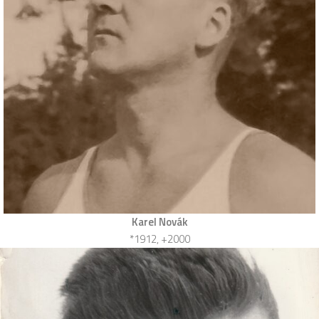
Karel Novák
*1912, +2000