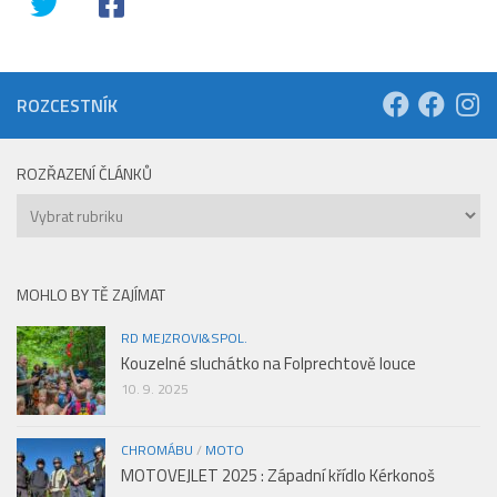
ROZCESTNÍK
ROZŘAZENÍ ČLÁNKŮ
Rozřazení
článků
MOHLO BY TĚ ZAJÍMAT
RD MEJZROVI&SPOL.
Kouzelné sluchátko na Folprechtově louce
10. 9. 2025
CHROMÁBU
/
MOTO
MOTOVEJLET 2025 : Západní křídlo Kérkonoš