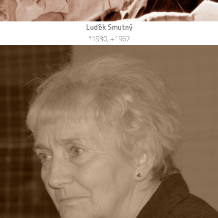
Luďěk Smutný
*1930, +1967