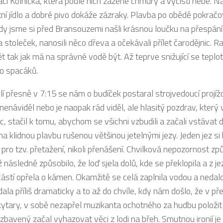
aci Kolnička, která podle nich zažene chmury a vyčistí nebe. N
tní jídlo a dobré pivo dokáže zázraky. Plavba po obědě pokračo
dy jsme si před Bransouzemi našli krásnou loučku na přespání. 
a stoleček, nanosili něco dřeva a očekávali přílet čarodějnic. 
t tak jak má na správné vodě být. Až teprve snižující se teplo
do spacáků.
lí přesně v 7:15 se nám o budíček postaral strojvedoucí projí
nenáviděl nebo je naopak rád viděl, ale hlasitý pozdrav, kter
c, stačil k tomu, abychom se všichni vzbudili a začali vstávat
 na klidnou plavbu rušenou většinou jetelnými jezy. Jeden jez si k
 pro tzv. přetažení, nikoli přenášení. Chvilková nepozornost způ
ž následně způsobilo, že loď sjela dolů, kde se překlopila a z 
částí opřela o kámen. Okamžitě se celá zaplnila vodou a nedal
la příliš dramaticky a to až do chvíle, kdy nám došlo, že v př
 kytary, v sobě nezapřel muzikanta ochotného za hudbu položit 
bavený začal vyhazovat věci z lodi na břeh. Smutnou ironií je f