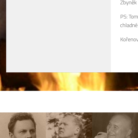
Zbyněk
PS: Tom
chladné 
Kořenov