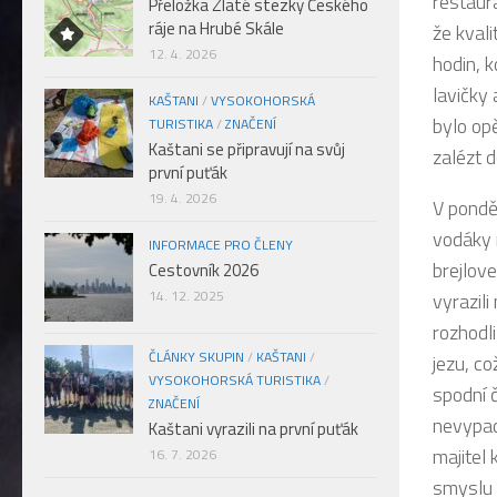
restaur
Přeložka Zlaté stezky Českého
ráje na Hrubé Skále
že kvali
12. 4. 2026
hodin, k
lavičky 
KAŠTANI
/
VYSOKOHORSKÁ
bylo opě
TURISTIKA
/
ZNAČENÍ
Kaštani se připravují na svůj
zalézt 
první puťák
19. 4. 2026
V pondě
vodáky 
INFORMACE PRO ČLENY
brejlove
Cestovník 2026
14. 12. 2025
vyrazili
rozhodli
ČLÁNKY SKUPIN
/
KAŠTANI
/
jezu, co
VYSOKOHORSKÁ TURISTIKA
/
spodní 
ZNAČENÍ
nevypada
Kaštani vyrazili na první puťák
majitel
16. 7. 2026
smyslu z