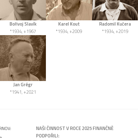
Karel Kout
Bořivoj Slavík
Radomil Kučera
*1934, +2009
*1934, +1967
*1934, +2019
Jan Grégr
*1941, +2021
NAŠI ČINNOST V ROCE 2025 FINANČNĚ
URNOV:
PODPOŘILI:
a