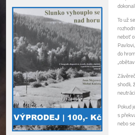
dokonal
To už se
rozhodn
neboť o
Pavlovi
do hroma
„obětavě
Závěreč
shodli,
neutrác
Pokud j
s překv
nebo se