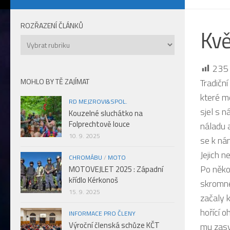
ROZŘAZENÍ ČLÁNKŮ
Kvě
Rozřazení
článků
235
MOHLO BY TĚ ZAJÍMAT
Tradiční
které m
RD MEJZROVI&SPOL.
sjel s 
Kouzelné sluchátko na
Folprechtově louce
náladu 
10. 9. 2025
se k nám
Jejich n
CHROMÁBU
/
MOTO
Po někol
MOTOVEJLET 2025 : Západní
křídlo Kérkonoš
skromné
15. 9. 2025
začaly 
hořící 
INFORMACE PRO ČLENY
Výroční členská schůze KČT
mu zasv