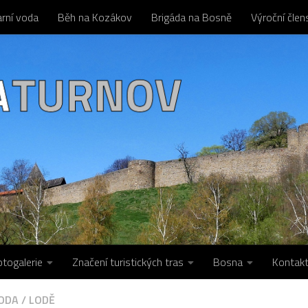
arní voda
Běh na Kozákov
Brigáda na Bosně
Výroční čle
otogalerie
Značení turistických tras
Bosna
Kontak
VODA
/
LODĚ