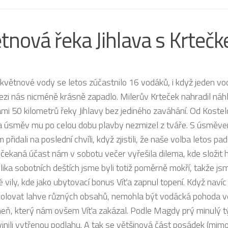
tnová řeka Jihlava s Krteč
 květnové vody se letos zúčastnilo 16 vodáků, i když jeden vo
ezi nás nicméně krásně zapadlo. Milerův Krteček nahradil ná
námi 50 kilometrů řeky Jihlavy bez jediného zaváhání. Od Koste
a úsměv mu po celou dobu plavby nezmizel z tváře. S úsměvem 
 přidali na poslední chvíli, když zjistili, že naše volba letos p
ečekaná účast nám v sobotu večer vyřešila dilema, kde složit h
ika sobotních deštích jsme byli totiž poměrně mokří, takže jsme 
 vily, kde jako ubytovací bonus Víťa zapnul topení. Když naví
kolovat lahve různých obsahů, nemohla být vodácká pohoda vě
oheň, který nám ovšem Víťa zakázal. Podle Magdy prý minulý t
inili vytřenou podlahu. A tak se většinová část posádek (mimo