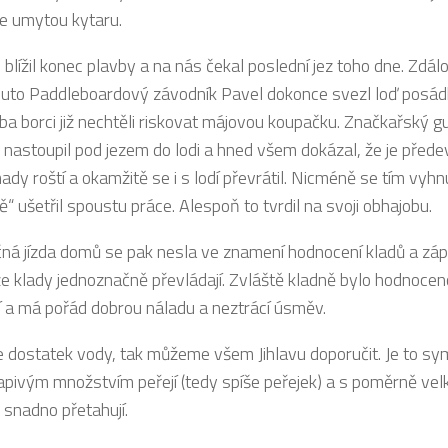
e umytou kytaru.
 blížil konec plavby a na nás čekal poslední jez toho dne. Zdá
uto Paddleboardový závodník Pavel dokonce svezl loď posádk
ba borci již nechtěli riskovat májovou koupačku. Značkařský gu
, nastoupil pod jezem do lodi a hned všem dokázal, že je před
dy roští a okamžitě se i s lodí převrátil. Nicméně se tím vyhn
“ ušetřil spoustu práce. Alespoň to tvrdil na svoji obhajobu.
ná jízda domů se pak nesla ve znamení hodnocení kladů a zápo
 že klady jednoznačně převládají. Zvláště kladně bylo hodnoc
í a má pořád dobrou náladu a neztrácí úsměv.
e dostatek vody, tak můžeme všem Jihlavu doporučit. Je to sym
apivým množstvím peřejí (tedy spíše peřejek) a s poměrně vel
 snadno přetahují.