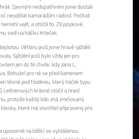
hráli. Zjevným nedopatřením jsme dostali
 proč neudělat kamarádům radost. Počkali
mohl vejít, a otočili to. Zlí jazykové,
komu sedí na háčku Krteček.
eplotou. Většinu jezů jsme hravě sjížděli
ly. Sjíždění jezů bylo vždy jen pro
ovšem jen do té chvíle, kdy Jana L,
ráva. Bohužel pro ně se před kamenem
 ten těsně pod hladinou, který háček typu
Leitnerových krásně stočil a hned
cenu, protože každý kdo zná zmiňovaný
t blesky, které má stvořitel připraveny pro
 upozornili na blížící se vyhlášenou