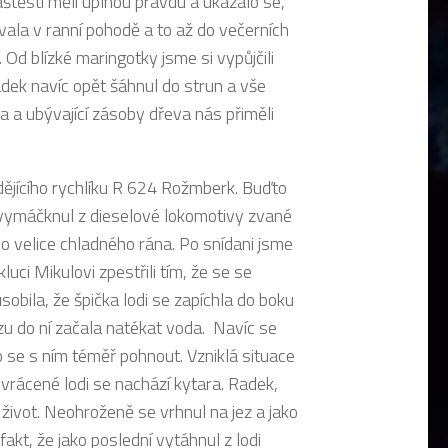
aštěstí měli úplnou pravdu a ukázalo se,
vala v ranní pohodě a to až do večerních
Od blízké maringotky jsme si vypůjčili
Radek navíc opět šáhnul do strun a vše
ta a ubývající zásoby dřeva nás přiměli
ždějícího rychlíku R 624 Rožmberk. Buďto
ý vymáčknul z dieselové lokomotivy zvané
 do velice chladného rána. Po snídani jsme
luci Mikulovi zpestřili tím, že se se
sobila, že špička lodi se zapíchla do boku
jezu do ní začala natékat voda. Navíc se
o se s ním téměř pohnout. Vzniklá situace
evrácené lodi se nachází kytara. Radek,
život. Neohroženě se vrhnul na jez a jako
akt, že jako poslední vytáhnul z lodi