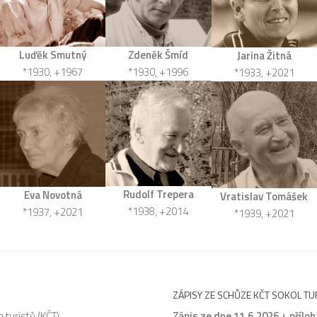
Zdeněk Šmíd
Luďěk Smutný
Jarina Žitná
*1930, +1996
*1930, +1967
*1933, +2021
Rudolf Trepera
Eva Novotná
Vratislav Tomášek
*1938, +2014
*1937, +2021
*1939, +2021
ZÁPISY ZE SCHŮZE KČT SOKOL T
 turistů (KČT)
Zápis ze dne 11.6.2026
+
příloh