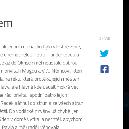
kem
SHARE
dák jedoucí na háčku bylo vlastně zvíře,
hle onemocnělou Petru Flanderkovou a
lce až do Okříšek měl neustále dobrou
přivítal i Magdu a Víťu Němcovi, kteří
adla na řeku, která protéká jejich městem.
lavy, ale hlavně kde usušit mokré věci.
rádi přivítali spodní patro jejich
c Radek sáhnul do strun a ze všech stran
tší. Do vodácké nirvány už chyběl jen
ýden v domě vytíral a nechtěl, abychom
 Pavla a mě) raději věnovala