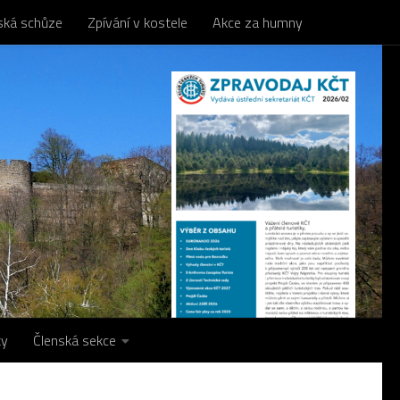
nská schůze
Zpívání v kostele
Akce za humny
ty
Členská sekce