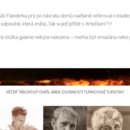
áš Flanderka prý po návratu domů nadšeně referoval o kladec
odpovědi, která zněla „Tak si jeď příště s Krtečkem“!!!
á složka galerie nebyla nalezena – mohla být smazána nebo
VĚČNÝ TÁBOROVÝ OHEŇ, ANEB OSOBNOSTI TURNOVSKÉ TURISTIKY