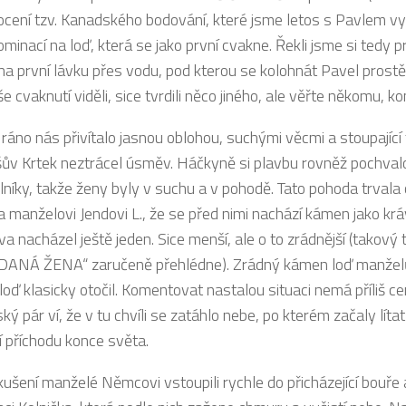
cení tzv. Kanadského bodování, které jsme letos s Pavlem vy
ominací na loď, která se jako první cvakne. Řekli jsme si tedy
na první lávku přes vodu, pod kterou se kolohnát Pavel prostě ne
še cvaknutí viděli, sice tvrdili něco jiného, ale věřte někomu, 
ráno nás přivítalo jasnou oblohou, suchými věcmi a stoupající t
ův Krtek neztrácel úsměv. Háčkyně si plavbu rovněž pochvalova
níky, takže ženy byly v suchu a v pohodě. Tato pohoda trvala 
la manželovi Jendovi L., že se před nimi nachází kámen jako k
va nacházel ještě jeden. Sice menší, ale o to zrádnější (takový
ANÁ ŽENA“ zaručeně přehlédne). Zrádný kámen loď manželů 
 loď klasicky otočil. Komentovat nastalou situaci nemá příliš 
ý pár ví, že v tu chvíli se zatáhlo nebe, po kterém začaly líta
í příchodu konce světa.
kušení manželé Němcovi vstoupili rychle do přicházející bouře a