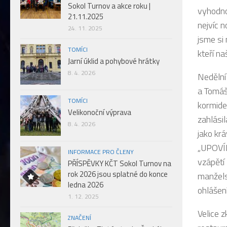
Sokol Turnov a akce roku |
vyhodno
21.11.2025
nejvíc n
24. 11. 2025
jsme si 
TOMÍCI
kteří na
Jarní úklid a pohybové hrátky
8. 4. 2026
Nedělní 
a Tomáš
TOMÍCI
kormidel
Velikonoční výprava
zahlási
8. 4. 2026
jako krá
„UPOVÍD
INFORMACE PRO ČLENY
vzápětí
PŘÍSPĚVKY KČT Sokol Turnov na
rok 2026 jsou splatné do konce
manželsk
ledna 2026
ohlášen
1. 12. 2025
Velice z
ZNAČENÍ