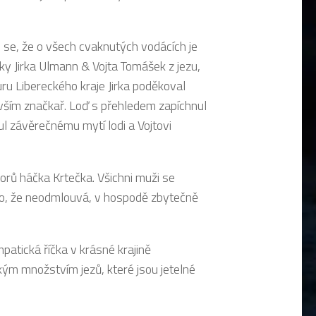
lo se, že o všech cvaknutých vodácích je
y Jirka Ulmann & Vojta Tomášek z jezu,
ru Libereckého kraje Jirka poděkoval
evším značkař. Loď s přehledem zapíchnul
ul závěrečnému mytí lodi a Vojtovi
rů háčka Krtečka. Všichni muži se
eno, že neodmlouvá, v hospodě zbytečně
patická říčka v krásné krajině
kým množstvím jezů, které jsou jetelné