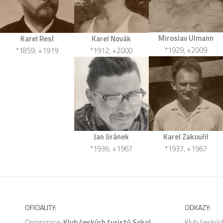
Miroslav Ulmann
Karel Resl
Karel Novák
*1929, +2009
*1859, +1919
*1912, +2000
Karel Zakouřil
Jan Jiránek
*1937, +1967
*1936, +1967
OFICIALITY:
ODKAZY:
Organizace:
Klub českých turistů Sokol
Klub českých