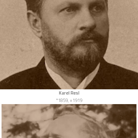
Karel Resl
*1859, +1919