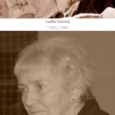
Luďěk Smutný
*1930, +1967