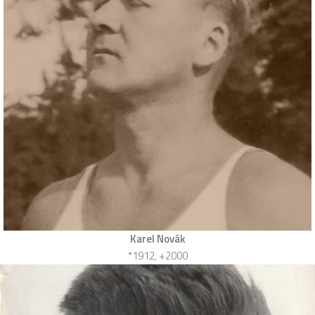
Karel Novák
*1912, +2000