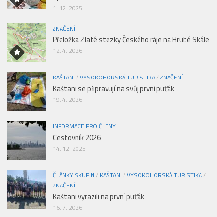
1. 12. 2025
ZNAČENÍ
Přeložka Zlaté stezky Českého ráje na Hrubé Skále
12. 4. 2026
KAŠTANI
/
VYSOKOHORSKÁ TURISTIKA
/
ZNAČENÍ
Kaštani se připravují na svůj první puťák
19. 4. 2026
INFORMACE PRO ČLENY
Cestovník 2026
14. 12. 2025
ČLÁNKY SKUPIN
/
KAŠTANI
/
VYSOKOHORSKÁ TURISTIKA
/
ZNAČENÍ
Kaštani vyrazili na první puťák
16. 7. 2026