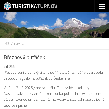
Skip to content
PĚŠÍ
/
TOMÍCI
Březnový puťáček
255
Předposlední březnový víkend se 11 statečných dětí v doprovodu
vedoucích vydalo na puťáček po Českém ráji.
V pátek 21. 3. 2025 jsme se sešli u Turnovské sokolovny.
Následovaly hrátky v městském parku, potom hrátky na malém
sále a nakonec jsme si i zahráli na kytary a zazpívali naše oblíbené
táborové písně.