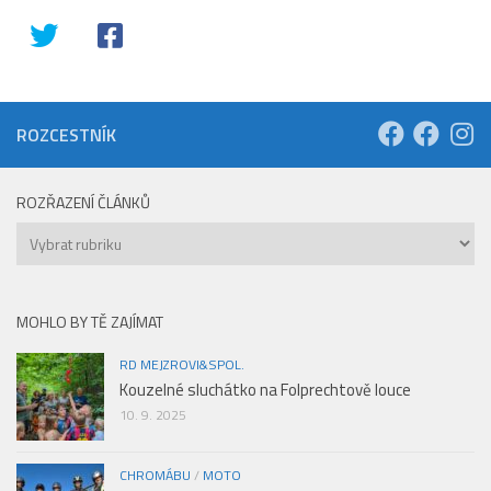
ROZCESTNÍK
ROZŘAZENÍ ČLÁNKŮ
Rozřazení
článků
MOHLO BY TĚ ZAJÍMAT
RD MEJZROVI&SPOL.
Kouzelné sluchátko na Folprechtově louce
10. 9. 2025
CHROMÁBU
/
MOTO