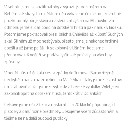
V sobotu jsme si sbalili batohy a vyrazili jsme směrem na
Betlémské skály. Tam některé děti vybavené čelovkami zevrubně
prozkoumaly pár jeskyní a následoval výšlap na Michovku. Za
odměnu jsme si dali oběd na dětském hřišti a pak nanuk v kiosku.
Potom jsme pokračovali přes Kalich a Chléviště až k úpatí Suchých
skal. Sil nám už moc nezbývalo, přesto jsme je nakonec hrdinně
obešli a už jsme pelášili k sokolovně v Líšném, kde jsme
přenocovali. K večeři se podávaly čínské polévky na všechny
způsoby.
V neděli nás už čekala cesta zpátky do Turnova. Samozřejmě
nechyběla pauza na zmrzlinu na Malé Skále. Taky jsme se zastavili
na Drábovně a užili jsme si výhledy z Jizerské vyhlídky. Výlet jsem
zakončili opět na dětském hřišti, tentokrát v Dolánkách.
Celkově jsme ušli 27 km a nasbírali cca 20 klacků připomínajích
pistolky a další různé předměty. Děkujeme všem zúčastěným a
těšíme se na další budoucí puťáčky!