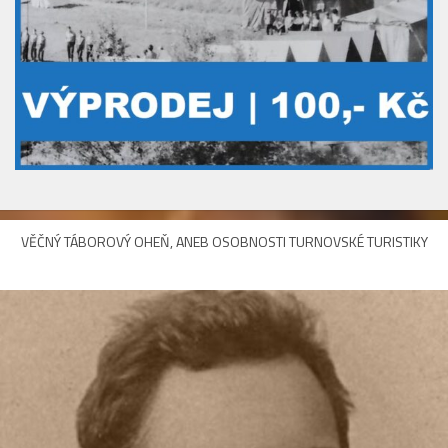
VĚČNÝ TÁBOROVÝ OHEŇ, ANEB OSOBNOSTI TURNOVSKÉ TURISTIKY