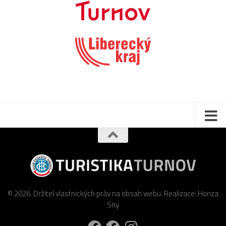
© 2026. Držitel vlastnických práv na obsah webu. Realizace: Honza
Sny