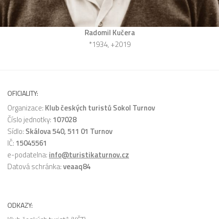
Radomil Kučera
*1934, +2019
OFICIALITY:
Organizace:
Klub českých turistů Sokol Turnov
Číslo jednotky:
107028
Sídlo:
Skálova 540, 511 01 Turnov
IČ:
15045561
e-podatelna:
info@turistikaturnov.cz
Datová schránka:
veaaq84
ODKAZY: