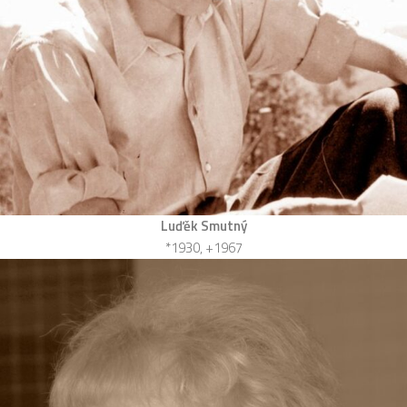
Luďěk Smutný
*1930, +1967