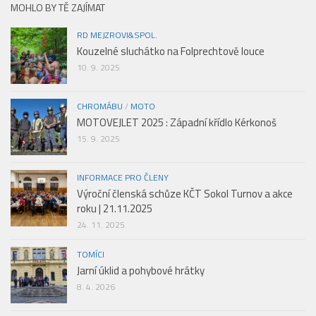
MOHLO BY TĚ ZAJÍMAT
RD MEJZROVI&SPOL.
Kouzelné sluchátko na Folprechtově louce
10. 9. 2025
CHROMÁBU
/
MOTO
MOTOVEJLET 2025 : Západní křídlo Kérkonoš
15. 9. 2025
INFORMACE PRO ČLENY
Výroční členská schůze KČT Sokol Turnov a akce
roku | 21.11.2025
24. 11. 2025
TOMÍCI
Jarní úklid a pohybové hrátky
8. 4. 2026