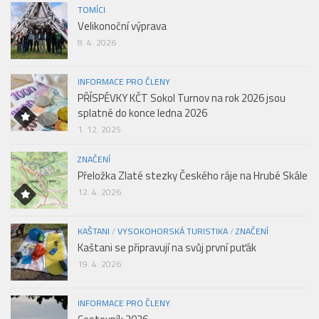
TOMÍCI
Velikonoční výprava
8. 4. 2026
INFORMACE PRO ČLENY
PŘÍSPĚVKY KČT Sokol Turnov na rok 2026 jsou
splatné do konce ledna 2026
1. 12. 2025
ZNAČENÍ
Přeložka Zlaté stezky Českého ráje na Hrubé Skále
12. 4. 2026
KAŠTANI
/
VYSOKOHORSKÁ TURISTIKA
/
ZNAČENÍ
Kaštani se připravují na svůj první puťák
19. 4. 2026
INFORMACE PRO ČLENY