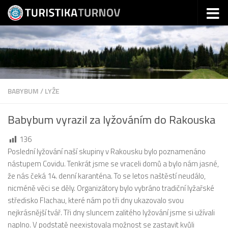
Skip to content
BABYBUM
/
LYŽE
Babybum vyrazil za lyžováním do Rakouska
136
Poslední lyžování naší skupiny v Rakousku bylo poznamenáno
nástupem Covidu. Tenkrát jsme se vraceli domů a bylo nám jasné,
že nás čeká 14. denní karanténa. To se letos naštěstí neudálo,
nicméně věci se děly. Organizátory bylo vybráno tradiční lyžařské
středisko Flachau, které nám po tři dny ukazovalo svou
nejkrásnější tvář. Tři dny sluncem zalitého lyžování jsme si užívali
naplno. V podstatě neexistovala možnost se zastavit kvůli