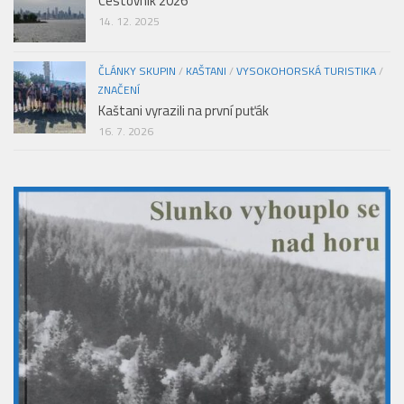
Cestovník 2026
14. 12. 2025
ČLÁNKY SKUPIN
/
KAŠTANI
/
VYSOKOHORSKÁ TURISTIKA
/
ZNAČENÍ
Kaštani vyrazili na první puťák
16. 7. 2026