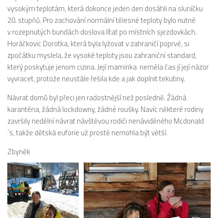
vysokým teplotám, která dokonce jeden den dosáhli na sluníčku
20. stupňů. Pro zachování normální tělesné teploty bylo nutné
v rozepnutých bundách doslova lítat po místních sjezdovkách.
Horáčkovic Dorotka, která byla lyžovat v zahraničí poprvé, si
zpočátku myslela, že vysoké teploty jsou zahraniční standard,
který poskytuje jenom cizina. Její maminka neměla čas jí její názor
vyvracet, protože neustále řešila kde a jak doplnit tekutiny.
Návrat domů byl přeci jen radostnější než posledně. Žádná
karanténa, žádná lockdowny, žádné roušky. Navíc některé rodiny
završily nedělní návrat návštěvou rodiči nenáviděného Mcdonald
´s, takže dětská euforie už prostě nemohla být větší.
Zbyněk